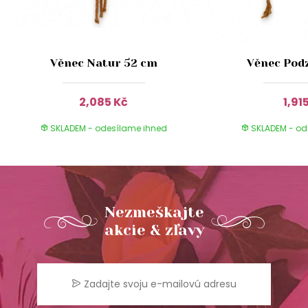
Věnec Natur 52 cm
Věnec Pod
2,085 Kč
1,91
SKLADEM - odesílame ihned
SKLADEM - od
Nezmeškajte
akcie & zľavy