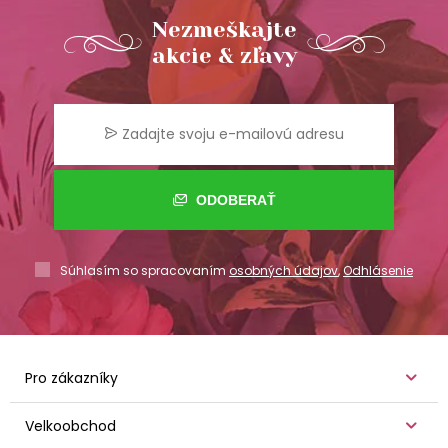
Nezmeškajte
akcie & zľavy
ODOBERAŤ
Súhlasím so spracovaním
osobných údajov
,
Odhlásenie
Pro zákazníky
Velkoobchod