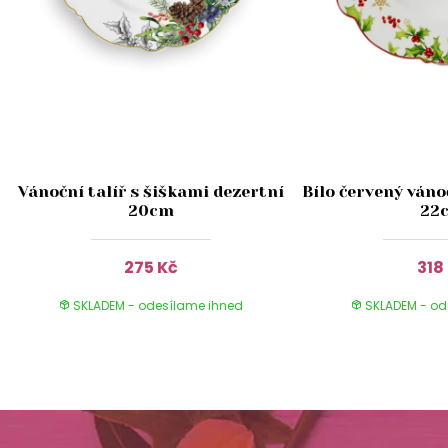
Vánoční talíř s šiškami dezertní
Bílo červený váno
20cm
22
275 Kč
318
SKLADEM - odesílame ihned
SKLADEM - od