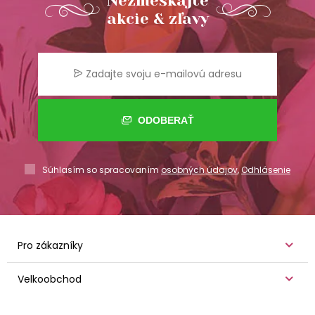
Nezmeškajte
akcie & zľavy
ODOBERAŤ
Súhlasím so spracovaním
osobných údajov
,
Odhlásenie
Pro zákazníky
Velkoobchod