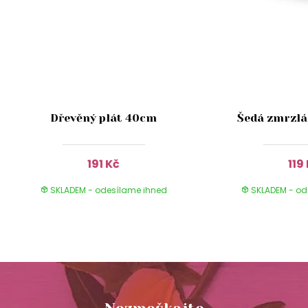
Dřevěný plát 40cm
Šedá zmrzlá
191 Kč
119
SKLADEM - odesílame ihned
SKLADEM - od