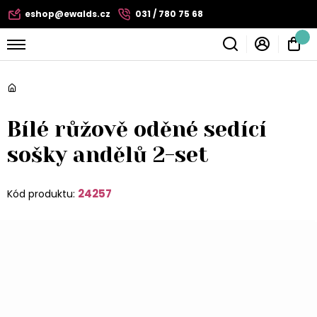
eshop@ewalds.cz
031 / 780 75 68
Bílé růžově oděné sedící
sošky andělů 2-set
24257
Kód produktu: