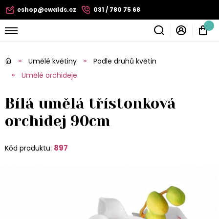
eshop@ewalds.cz
031 / 780 75 68
Umělé květiny
Podle druhů květin
Umělé orchideje
Bílá umělá třístonková
orchidej 90cm
897
Kód produktu: