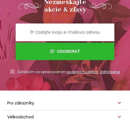
Nezmeškajte
akcie & zľavy
ODOBERAŤ
Súhlasím so spracovaním
osobných údajov
,
Odhlásenie
Pro zákazníky
Velkoobchod