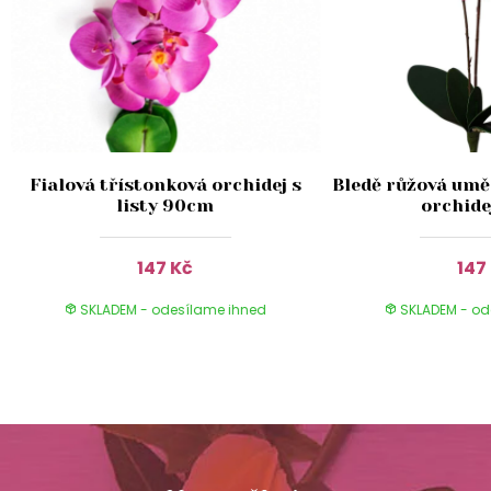
Fialová třístonková orchidej s
Bledě růžová umě
listy 90cm
orchide
147 Kč
147
SKLADEM - odesílame ihned
SKLADEM - od