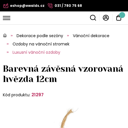
eshop@ewalds.cz
031 / 780 75 68
Dekorace podle sezóny
Vánoční dekorace
Ozdoby na vánoční stromek
Luxusní vánoční ozdoby
Barevná závěsná vzorovaná
hvězda 12cm
21297
Kód produktu: