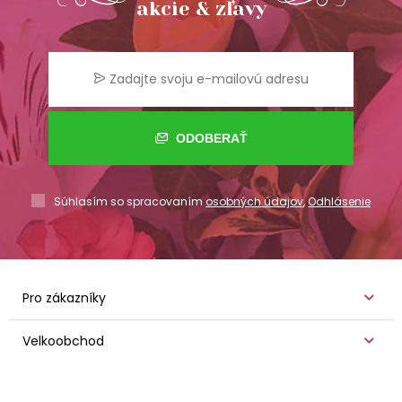
akcie & zľavy
ODOBERAŤ
Súhlasím so spracovaním
osobných údajov
,
Odhlásenie
Pro zákazníky
Velkoobchod