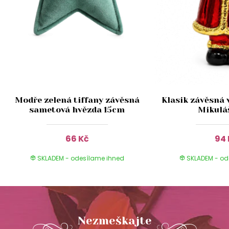
Modře zelená tiffany závěsná
Klasik závěsná 
sametová hvězda 15cm
Mikulá
66 Kč
94 
SKLADEM - odesílame ihned
SKLADEM - od
Nezmeškajte