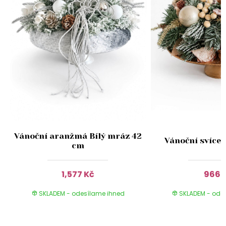
Vánoční aranžmá Bílý mráz 42
Vánoční svícen
cm
1,577 Kč
966 
SKLADEM - odesílame ihned
SKLADEM - ode